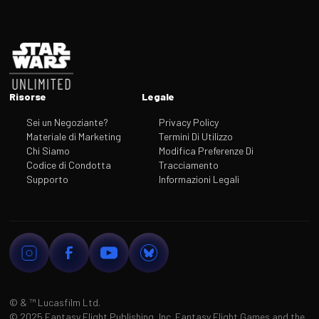
Footer
Risorse
Legale
Sei un Negoziante?
Privacy Policy
Materiale di Marketing
Termini Di Utilizzo
Chi Siamo
Modifica Preferenze Di
Codice di Condotta
Tracciamento
Supporto
Informazioni Legali
© & ™
Lucasfilm Ltd.
©
2025 Fantasy Flight Publishing, Inc. Fantasy Flight Games and the