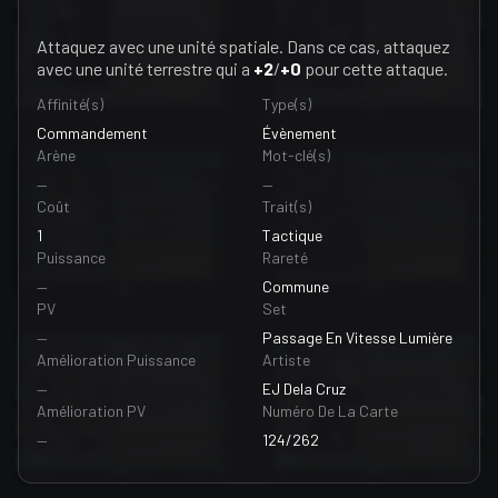
Attaquez avec une unité spatiale. Dans ce cas, attaquez
avec une unité terrestre qui a
+2
/
+0
pour cette attaque.
Affinité(s)
Type(s)
Commandement
Évènement
Arène
Mot-clé(s)
—
—
Coût
Trait(s)
1
Tactique
Puissance
Rareté
—
Commune
PV
Set
—
Passage En Vitesse Lumière
Amélioration Puissance
Artiste
—
EJ Dela Cruz
Amélioration PV
Numéro De La Carte
—
124/262