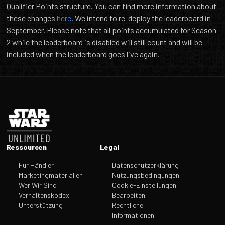
Qualifier Points structure. You can find more information about
these changes
here
. We intend to re-deploy the leaderboard in
September. Please note that all points accumulated for Season
2 while the leaderboard is disabled will still count and will be
included when the leaderboard goes live again.
Fußzeile
Ressourcen
Legal
Für Händler
Datenschutzerklärung
Marketingmaterialien
Nutzungsbedingungen
Wer Wir Sind
Cookie-Einstellungen
Verhaltenskodex
Bearbeiten
Unterstützung
Rechtliche
Informationen