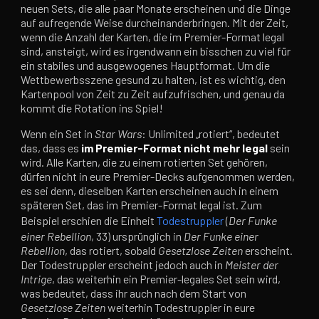
neuen Sets, die alle paar Monate erscheinen und die Dinge
auf aufregende Weise durcheinanderbringen. Mit der Zeit,
wenn die Anzahl der Karten, die im Premier-Format legal
sind, ansteigt, wird es irgendwann ein bisschen zu viel für
ein stabiles und ausgewogenes Hauptformat. Um die
Wettbewerbsszene gesund zu halten, ist es wichtig, den
Kartenpool von Zeit zu Zeit aufzufrischen, und genau da
kommt die Rotation ins Spiel!
Wenn ein Set in
Star Wars
: Unlimited „rotiert“, bedeutet
das, dass es
im Premier-Format nicht mehr legal
sein
wird. Alle Karten, die zu einem rotierten Set gehören,
dürfen nicht in eure Premier-Decks aufgenommen werden,
es sei denn, dieselben Karten erscheinen auch in einem
späteren Set, das im Premier-Format legal ist. Zum
Beispiel erschien die Einheit
Todestruppler
(
Der Funke
einer Rebellion
, 33) ursprünglich in
Der Funke einer
Rebellion
, das rotiert, sobald
Gesetzlose Zeiten
erscheint.
Der Todestruppler erscheint jedoch auch in
Meister der
Intrige
, das weiterhin ein Premier-legales Set sein wird,
was bedeutet, dass ihr auch nach dem Start von
Gesetzlose Zeiten
weiterhin Todestruppler in eure