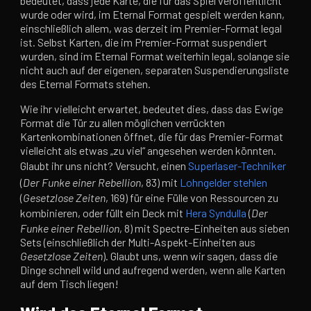
bedeutet, dass jede Karte, die für das Spiel veröffentlicht
wurde oder wird, im Eternal Format gespielt werden kann,
einschließlich allem, was derzeit im Premier-Format legal
ist. Selbst Karten, die im Premier-Format suspendiert
wurden, sind im Eternal Format weiterhin legal, solange sie
nicht auch auf der eigenen, separaten Suspendierungsliste
des Eternal Formats stehen.
Wie ihr vielleicht erwartet, bedeutet dies, dass das Ewige
Format die Tür zu allen möglichen verrückten
Kartenkombinationen öffnet, die für das Premier-Format
vielleicht als etwas „zu viel“ angesehen werden könnten.
Glaubt ihr uns nicht? Versucht, einen
Superlaser-Techniker
(
Der Funke einer Rebellion
, 83) mit
Lohngelder stehlen
(
Gesetzlose Zeiten
, 169) für eine Fülle von Ressourcen zu
kombinieren, oder füllt ein Deck mit
Hera Syndulla
(
Der
Funke einer Rebellion
, 8) mit Spectre-Einheiten aus sieben
Sets (einschließlich der Multi-Aspekt-Einheiten aus
Gesetzlose Zeiten
). Glaubt uns, wenn wir sagen, dass die
Dinge schnell wild und aufregend werden, wenn alle Karten
auf dem Tisch liegen!